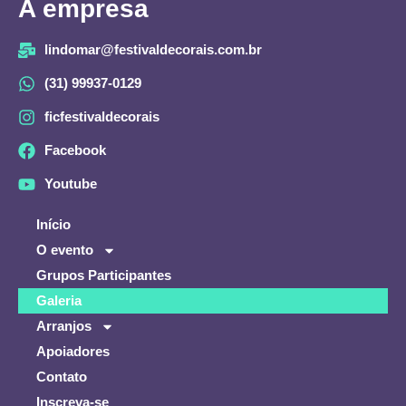
A empresa
lindomar@festivaldecorais.com.br
(31) 99937-0129
ficfestivaldecorais
Facebook
Youtube
Início
O evento
Grupos Participantes
Galeria
Arranjos
Apoiadores
Contato
Inscreva-se